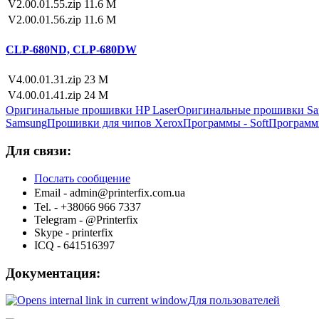
V2.00.01.55.zip
11.6 M
V2.00.01.56.zip
11.6 M
CLP-680ND, CLP-680DW
V4.00.01.31.zip
23 M
V4.00.01.41.zip
24 M
Оригинальные прошивки HP Laser
Оригинальные прошивки Sa
Samsung
Прошивки для чипов Xerox
Программы - Soft
Программ
Для связи:
Послать сообщение
Email -
admin@printerfix.com.ua
Tel. - +38066 966 7337
Telegram - @Printerfix
Skype - printerfix
ICQ - 641516397
Документация:
Для пользователей