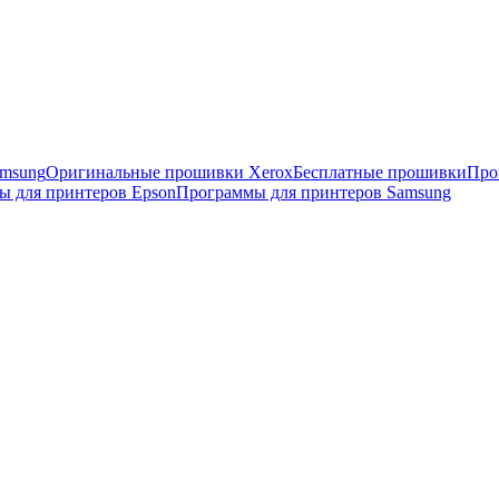
msung
Оригинальные прошивки Xerox
Бесплатные прошивки
Про
ы для принтеров Epson
Программы для принтеров Samsung