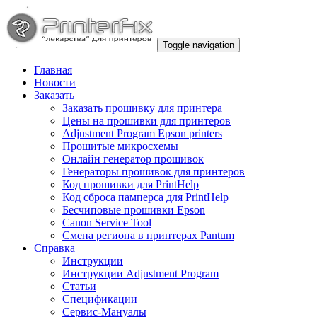
Toggle navigation
Главная
Новости
Заказать
Заказать прошивку для принтера
Цены на прошивки для принтеров
Adjustment Program Epson printers
Прошитые микросхемы
Онлайн генератор прошивок
Генераторы прошивок для принтеров
Код прошивки для PrintHelp
Код сброса памперса для PrintHelp
Беcчиповые прошивки Epson
Canon Service Tool
Смена региона в принтерах Pantum
Справка
Инструкции
Инструкции Adjustment Program
Статьи
Спецификации
Сервис-Мануалы