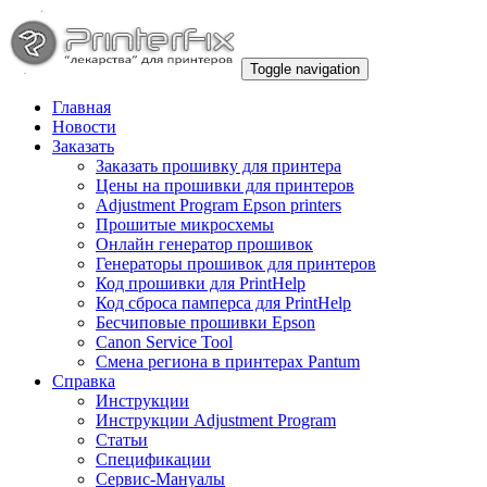
Toggle navigation
Главная
Новости
Заказать
Заказать прошивку для принтера
Цены на прошивки для принтеров
Adjustment Program Epson printers
Прошитые микросхемы
Онлайн генератор прошивок
Генераторы прошивок для принтеров
Код прошивки для PrintHelp
Код сброса памперса для PrintHelp
Беcчиповые прошивки Epson
Canon Service Tool
Смена региона в принтерах Pantum
Справка
Инструкции
Инструкции Adjustment Program
Статьи
Спецификации
Сервис-Мануалы