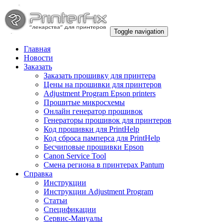
Toggle navigation
Главная
Новости
Заказать
Заказать прошивку для принтера
Цены на прошивки для принтеров
Adjustment Program Epson printers
Прошитые микросхемы
Онлайн генератор прошивок
Генераторы прошивок для принтеров
Код прошивки для PrintHelp
Код сброса памперса для PrintHelp
Беcчиповые прошивки Epson
Canon Service Tool
Смена региона в принтерах Pantum
Справка
Инструкции
Инструкции Adjustment Program
Статьи
Спецификации
Сервис-Мануалы