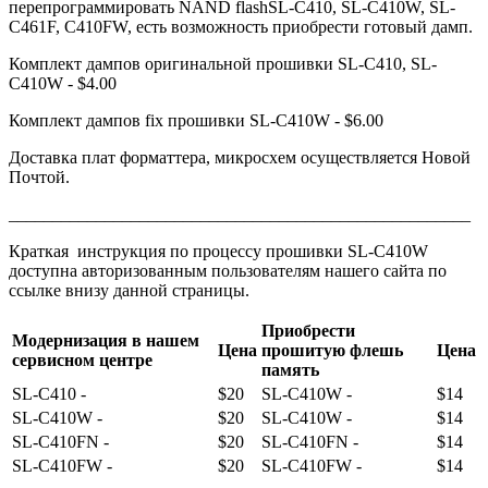
перепрограммировать NAND flashSL-C410, SL-C410W, SL-
C461F, C410FW, есть возможность приобрести готовый дамп.
Комплект дампов оригинальной прошивки SL-C410, SL-
C410W - $4.00
Комплект дампов fix прошивки SL-C410W - $6.00
Доставка плат форматтера, микросхем осуществляется Новой
Почтой.
_____________________________________________________
Краткая инструкция по процессу прошивки SL-C410W
доступна авторизованным пользователям нашего сайта по
ссылке внизу данной страницы.
Приобрести
Модернизация в нашем
Цена
прошитую флешь
Цена
сервисном центре
память
SL-C410 -
$20
SL-C410W -
$14
SL-C410W -
$20
SL-C410W -
$14
SL-C410FN -
$20
SL-C410FN -
$14
SL-C410FW -
$20
SL-C410FW -
$14