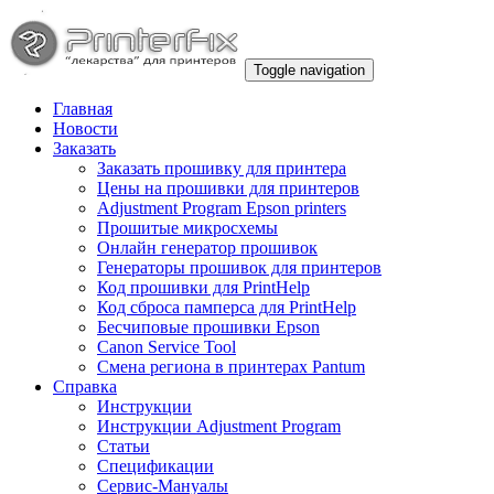
Toggle navigation
Главная
Новости
Заказать
Заказать прошивку для принтера
Цены на прошивки для принтеров
Adjustment Program Epson printers
Прошитые микросхемы
Онлайн генератор прошивок
Генераторы прошивок для принтеров
Код прошивки для PrintHelp
Код сброса памперса для PrintHelp
Беcчиповые прошивки Epson
Canon Service Tool
Смена региона в принтерах Pantum
Справка
Инструкции
Инструкции Adjustment Program
Статьи
Спецификации
Сервис-Мануалы