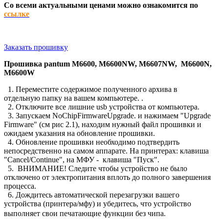
Со всеми актуальными ценами можно ознакомится по
ссылке
Заказать прошивку
Прошивка
pantum M6600, M6600NW, M6607NW, M6600N,
M6600W
1. Переместите содержимое полученного архива в
отдельную папку на вашем компьютере. .
2. Отключите все лишние usb устройства от компьютера.
3. Запускаем
NoChipFirmwareUpgrade. и нажимаем "Upgrade
Firmware" (см рис 2.1), находим нужный файл прошивки и
ожидаем указания на обновление прошивки.
4. Обновление прошивки необходимо подтвердить
непосредственно на самом аппарате. На принтерах: клавиша
"Cancel/Continue", на МФУ - клавиша "Пуск".
5. ВНИМАНИЕ! Следите чтобы устройство не было
отключено от электропитания вплоть до полного завершения
процесса.
6. Дождитесь автоматической перезагрузки вашего
устройства (принтера/мфу) и убедитесь, что устройство
выполняет свои печатающие функции без чипа.