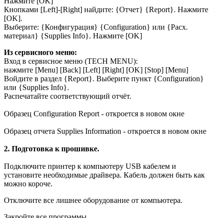
Нажмите [OK]
Кнопками [Left]-[Right] найдите: {Отчет} {Report}. Нажмите
[OK].
Выберите: {Конфигурация} {Configuration} или {Расх.
материал} {Supplies Info}. Нажмите [OK]
Из сервисного меню:
Вход в сервисное меню (TEСH MENU):
нажмите [Menu] [Back] [Left] [Right] [OK] [Stop] [Menu]
Войдите в раздел {Report}. Выберите пункт {Configuration}
или {Supplies Info}.
Распечатайте соответствующий отчёт.
Образец Configuration Report - откроется в новом окне
Образец отчета Supplies Information - откроется в новом окне
2. Подготовка к прошивке.
Подключите принтер к компьютеру USB кабелем и
установите необходимые драйвера. Кабель должен быть как
можно короче.
Отключите все лишнее оборудование от компьютера.
Закройте все программы.