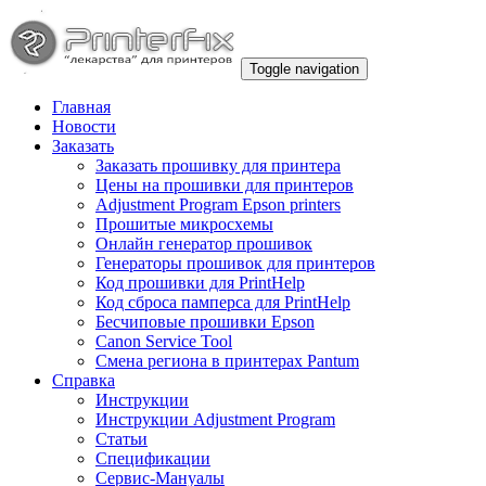
Toggle navigation
Главная
Новости
Заказать
Заказать прошивку для принтера
Цены на прошивки для принтеров
Adjustment Program Epson printers
Прошитые микросхемы
Онлайн генератор прошивок
Генераторы прошивок для принтеров
Код прошивки для PrintHelp
Код сброса памперса для PrintHelp
Беcчиповые прошивки Epson
Canon Service Tool
Смена региона в принтерах Pantum
Справка
Инструкции
Инструкции Adjustment Program
Статьи
Спецификации
Сервис-Мануалы