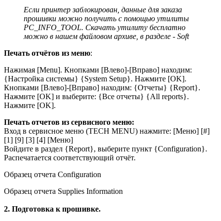
Если принтер заблокирован, данные для заказа
прошивки можно получить с помощью утилиты
PC_INFO_TOOL. Скачать утилиту бесплатно
можно в нашем файловом архиве, в разделе - Soft
Печать отчётов из меню
:
Нажимая [Мenu]. Кнопками [Влево]-[Вправо] находим:
{Настройка системы} {System Setup}. Нажмите [OK].
Кнопками [Влево]-[Вправо] находим: {Отчеты} {Report}.
Нажмите [OK] и выберите: {Все отчеты} {All reports}.
Нажмите [OK].
Печать отчетов из сервисного меню:
Вход в сервисное меню (TEСH MENU) нажмите: [Меню] [#]
[1] [9] [3] [4] [Меню]
Войдите в раздел {Report}, выберите пункт {Configuration}.
Распечатается соответствующий отчёт.
Образец отчета Configuration
Образец отчета Supplies Information
2. Подготовка к прошивке.