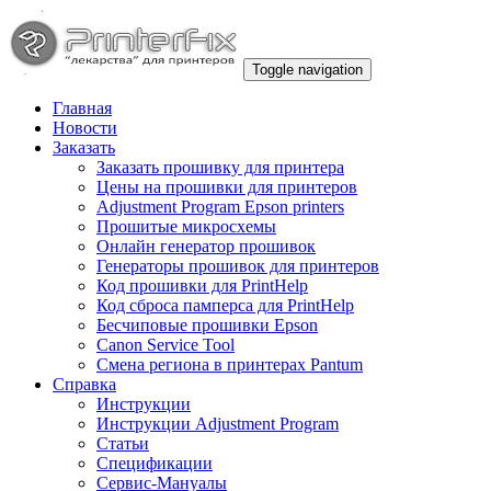
Toggle navigation
Главная
Новости
Заказать
Заказать прошивку для принтера
Цены на прошивки для принтеров
Adjustment Program Epson printers
Прошитые микросхемы
Онлайн генератор прошивок
Генераторы прошивок для принтеров
Код прошивки для PrintHelp
Код сброса памперса для PrintHelp
Беcчиповые прошивки Epson
Canon Service Tool
Смена региона в принтерах Pantum
Справка
Инструкции
Инструкции Adjustment Program
Статьи
Спецификации
Сервис-Мануалы