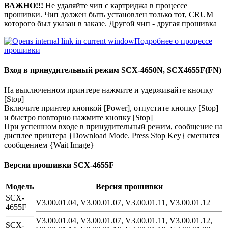
ВАЖНО!!!
Не удаляйте чип с картриджа в процессе
прошивки. Чип должен быть установлен только тот, CRUM
которого был указан в заказе. Другой чип - другая прошивка
Подробнее о процессе
прошивки
Вход в принудительный режим SCX-4650N, SCX4655F(FN)
На выключенном принтере нажмите и удерживайте кнопку
[Stop]
Включите принтер кнопкой [Power], отпустите кнопку [Stop]
и быстро повторно нажмите кнопку [Stop]
При успешном входе в принудительный режим, сообщение на
дисплее принтера {Download Mode. Press Stop Key} сменится
сообщением {Wait Image}
Версии прошивки SCX-4655F
Модель
Версия прошивки
SCX-
V3.00.01.04, V3.00.01.07, V3.00.01.11, V3.00.01.12
4655F
V3.00.01.04, V3.00.01.07, V3.00.01.11, V3.00.01.12,
SCX-