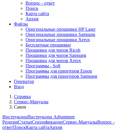
Вопрос - ответ
Поиск
Карта сайта
Архив
Файлы
Оригинальные прошивки HP Laser
Оригинальные прошивки Samsung
Оригинальные прошивки Xerox
Бесплатные прошивки
Прошивки для чипов Ricoh
Прошивки для чипов Samsung
Прошивки для чипов Xerox
Программы - Soft
Программы для принтеров Epson
Программы для принтеров Samsung
Генератор
Вход
Справка
Сервис-Мануалы
Canon
Инструкции
Инструкции Adjustment
Program
Статьи
Спецификации
Сервис-Мануалы
Вопрос -
ответ
Поиск
Карта сайта
Архив