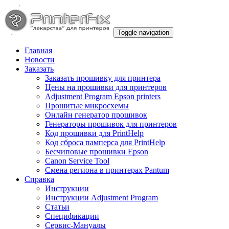
Toggle navigation
Главная
Новости
Заказать
Заказать прошивку для принтера
Цены на прошивки для принтеров
Adjustment Program Epson printers
Прошитые микросхемы
Онлайн генератор прошивок
Генераторы прошивок для принтеров
Код прошивки для PrintHelp
Код сброса памперса для PrintHelp
Беcчиповые прошивки Epson
Canon Service Tool
Смена региона в принтерах Pantum
Справка
Инструкции
Инструкции Adjustment Program
Статьи
Спецификации
Сервис-Мануалы