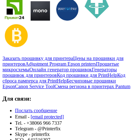
Заказать прошивку для принтера
Цены на прошивки для
принтеров
Adjustment Program Epson printers
Прошитые
микросхемы
Онлайн генератор прошивок
Генераторы
прошивок для принтеров
Код прошивки для PrintHelp
Код
сброса памперса для PrintHelp
Беcчиповые прошивки
Epson
Canon Service Tool
Смена региона в принтерах Pantum
Для связи:
Послать сообщение
Email -
[email protected]
Tel. - +38066 966 7337
Telegram - @Printerfix
Skype - printerfix
ICQ - 641516397