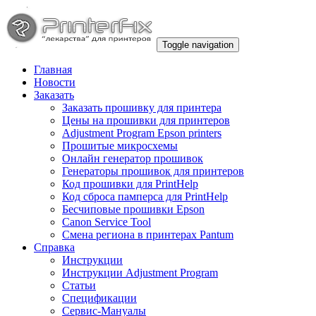
Toggle navigation
Главная
Новости
Заказать
Заказать прошивку для принтера
Цены на прошивки для принтеров
Adjustment Program Epson printers
Прошитые микросхемы
Онлайн генератор прошивок
Генераторы прошивок для принтеров
Код прошивки для PrintHelp
Код сброса памперса для PrintHelp
Беcчиповые прошивки Epson
Canon Service Tool
Смена региона в принтерах Pantum
Справка
Инструкции
Инструкции Adjustment Program
Статьи
Спецификации
Сервис-Мануалы