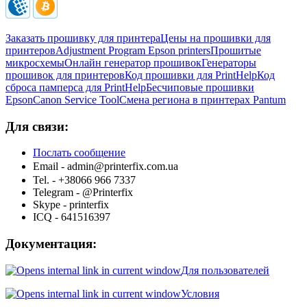
Заказать прошивку для принтера
Цены на прошивки для
принтеров
Adjustment Program Epson printers
Прошитые
микросхемы
Онлайн генератор прошивок
Генераторы
прошивок для принтеров
Код прошивки для PrintHelp
Код
сброса памперса для PrintHelp
Беcчиповые прошивки
Epson
Canon Service Tool
Смена региона в принтерах Pantum
Для связи:
Послать сообщение
Email -
admin@printerfix.com.ua
Tel. - +38066 966 7337
Telegram - @Printerfix
Skype - printerfix
ICQ - 641516397
Документация:
Для пользователей
Условия