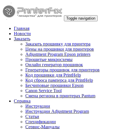
Toggle navigation
Главная
Новости
Заказать
Заказать прошивку для принтера
Цены на прошивки для принтеров
Adjustment Program Epson printers
Прошитые микросхемы
Онлайн генератор прошивок
Генераторы прошивок для принтеров
Код прошивки для PrintHelp
Код сброса памперса для PrintHelp
Беcчиповые прошивки Epson
Canon Service Tool
Смена региона в принтерах Pantum
Справка
Инструкции
Инструкции Adjustment Program
Статьи
Спецификации
Сервис-Мануалы