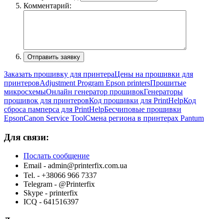
Комментарий:
Заказать прошивку для принтера
Цены на прошивки для
принтеров
Adjustment Program Epson printers
Прошитые
микросхемы
Онлайн генератор прошивок
Генераторы
прошивок для принтеров
Код прошивки для PrintHelp
Код
сброса памперса для PrintHelp
Беcчиповые прошивки
Epson
Canon Service Tool
Смена региона в принтерах Pantum
Для связи:
Послать сообщение
Email -
admin@printerfix.com.ua
Tel. - +38066 966 7337
Telegram - @Printerfix
Skype - printerfix
ICQ - 641516397