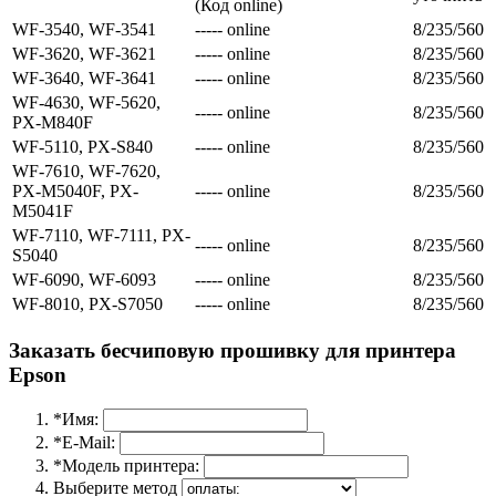
(Код online)
WF-3540, WF-3541
----- online
8/235/560
WF-3620, WF-3621
----- online
8/235/560
WF-3640, WF-3641
----- online
8/235/560
WF-4630, WF-5620,
----- online
8/235/560
PX-M840F
WF-5110, PX-S840
----- online
8/235/560
WF-7610, WF-7620,
PX-M5040F, PX-
----- online
8/235/560
M5041F
WF-7110, WF-7111, PX-
----- online
8/235/560
S5040
WF-6090, WF-6093
----- online
8/235/560
WF-8010, PX-S7050
----- online
8/235/560
Заказать бесчиповую прошивку для принтера
Epson
*Имя:
*E-Mail:
*Модель принтера:
Выберите метод