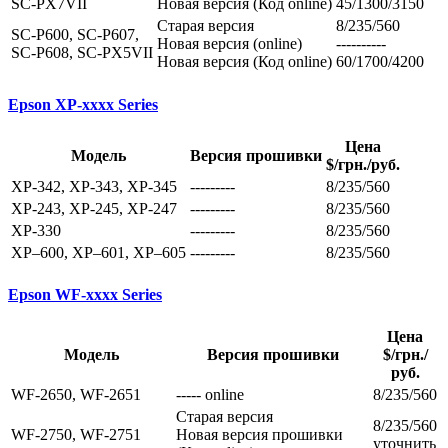
SC-PX7VII
Новая версия (Код online)
45/1300/3150
Cтарая версия
8/235/560
SC-P600, SC-P607,
Новая версия (online)
----------
SC-P608, SC-PX5VII
Новая версия (Код online)
60/1700/4200
Epson XP-xxxx Series
Цена
Модель
Версия прошивки
$/грн./руб.
XP-342, XP-343, XP-345
---------
8/235/560
XP-243, XP-245, XP-247
---------
8/235/560
XP-330
---------
8/235/560
XP–600, XP–601, XP–605
---------
8/235/560
Epson WF-xxxx Series
Цена
Модель
Версия прошивки
$/грн./
руб.
WF-2650, WF-2651
----- online
8/235/560
Старая версия
8/235/560
WF-2750, WF-2751
Новая версия прошивки
уточнить