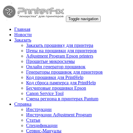
Toggle navigation
Главная
Новости
Заказать
Заказать прошивку для принтера
Цены на прошивки для принтеров
Adjustment Program Epson printers
Прошитые микросхемы
Онлайн генератор прошивок
Генераторы прошивок для принтеров
Код прошивки для PrintHelp
Код сброса памперса для PrintHelp
Беcчиповые прошивки Epson
Canon Service Tool
Смена региона в принтерах Pantum
Справка
Инструкции
Инструкции Adjustment Program
Статьи
Спецификации
Сервис-Мануалы