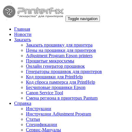
Toggle navigation
Главная
Новости
Заказать
Заказать прошивку для принтера
Цены на прошивки для принтеров
Adjustment Program Epson printers
Прошитые микросхемы
Онлайн генератор прошивок
Генераторы прошивок для принтеров
Код прошивки для PrintHelp
Код сброса памперса для PrintHelp
Беcчиповые прошивки Epson
Canon Service Tool
Смена региона в принтерах Pantum
Справка
Инструкции
Инструкции Adjustment Program
Статьи
Спецификации
Сервис-Мануалы