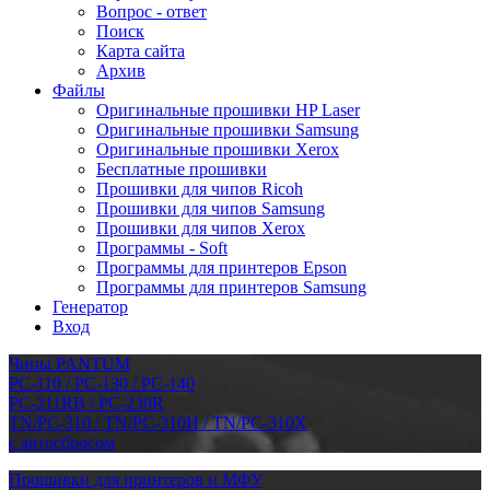
Вопрос - ответ
Поиск
Карта сайта
Архив
Файлы
Оригинальные прошивки HP Laser
Оригинальные прошивки Samsung
Оригинальные прошивки Xerox
Бесплатные прошивки
Прошивки для чипов Ricoh
Прошивки для чипов Samsung
Прошивки для чипов Xerox
Программы - Soft
Программы для принтеров Epson
Программы для принтеров Samsung
Генератор
Вход
Чипы PANTUM
PC-110 / PC-130 / PC-140
PC-211RB / PC-230R
TN/PC-310 / TN/PC-310H / TN/PC-310X
с автосбросом
Прошивки для принтеров и МФУ